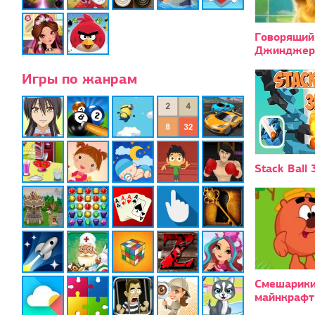
Говорящий
Джинджер
Игры по жанрам
Stack Ball 
Смешарики
майнкрафт