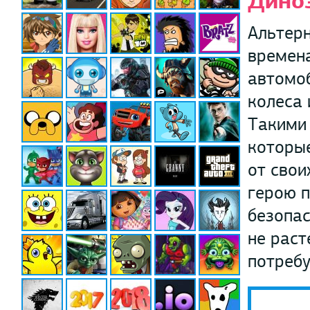
Дино
Альтерн
времена
автомоб
колеса 
Такими
которые
от свои
герою п
безопас
не раст
потребу