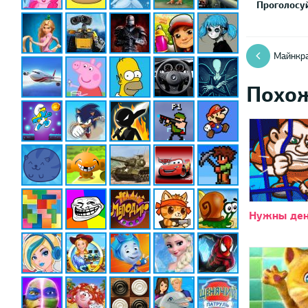
Проголосуй
Майнкр
Похо
Нужны ден