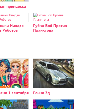
ная принцесса
ашки Ниндзя
Губка Боб Против
в Роботов
Планктона
ски 1 сентября
Гонки 3д