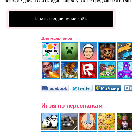
первых 7 дней. Если ни один запрос у вас не продвинется в Топ1
Начать продвижение сайта
Для мальчиков
Facebook
Twitter
Мой мир
Игры по персонажам