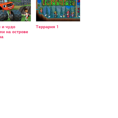
 и чудо
Террария 1
ки на острове
на