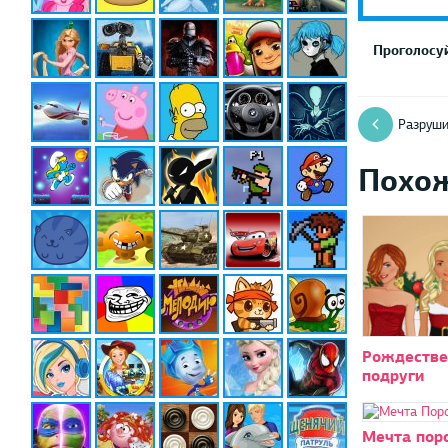
Проголосуй
Разруши
Похо
Рождестве
подруги
Мечта пор