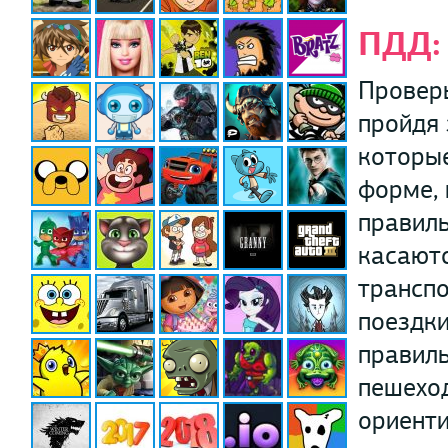
ПДД: 
Проверь
пройдя 
которые
форме, 
правиль
касаютс
транспо
поездки
правиль
пешеход
ориенти