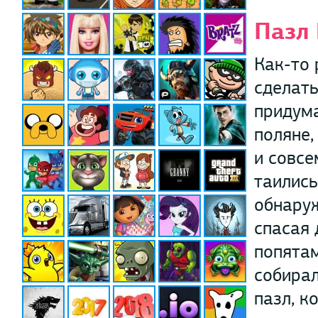
Пазл
Как-то 
сделать
придума
поляне,
и совсе
таились
обнаруж
спасая 
попятам
собирал
пазл, к