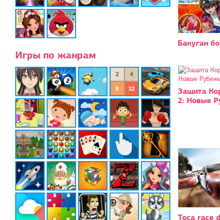
Бакуган бо
Игры по жанрам
Защита Ко
2: Новые 
Toca race d