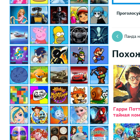
Проголосуй
Панда н
Похо
Гарри Потт
тайная ко