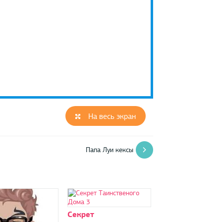
На весь экран
Папа Луи кексы
Секрет