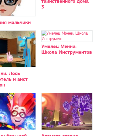
таинственного дома
3
рия мальчики
Умелец Мэнни:
Школа Инструментов
ки. Лось
тель и аист
юк
ки большой
Атомега агарио