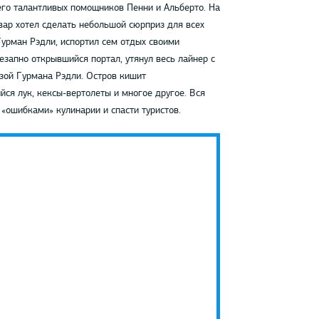
его талантливых помощников Пенни и Альберто. На
вар хотел сделать небольшой сюрприз для всех
урман Рэдли, испортил сем отдых своими
езапно открывшийся портал, утянул весь лайнер с
зой Гурмана Рэдли. Остров кишит
я лук, кексы-вертолеты и многое другое. Вся
«ошибками» кулинарии и спасти туристов.