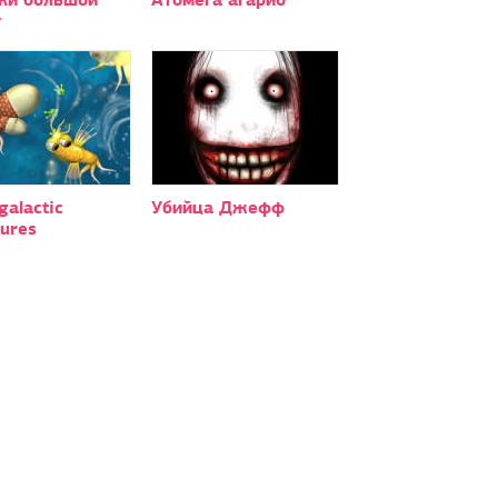
т
galactic
Убийца Джефф
ures