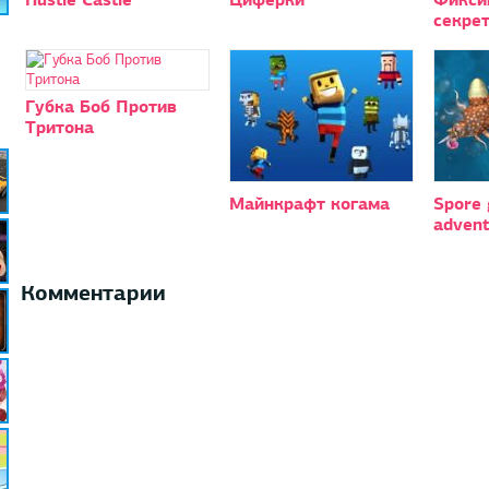
секре
Губка Боб Против
Тритона
Майнкрафт когама
Spore 
advent
Комментарии