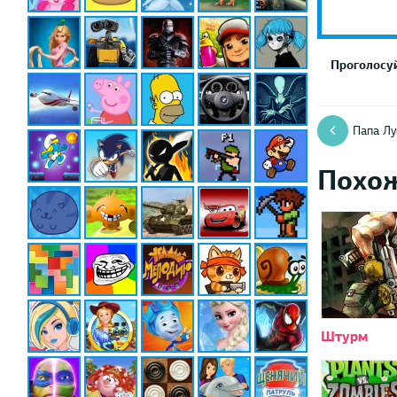
Проголосуй
Папа Лу
Похо
Штурм