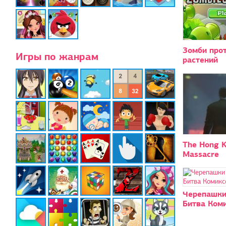
Зомби про
Игры по жанрам
растений
The Hong 
Massacre
Черепашки
Битва Ком