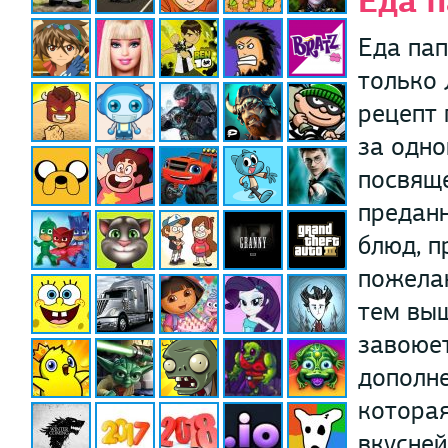
Еда 
Еда пап
только 
рецепт 
за одно
посвяще
преданн
блюд, п
пожелан
тем выш
завоюет
дополне
которая
вкусней