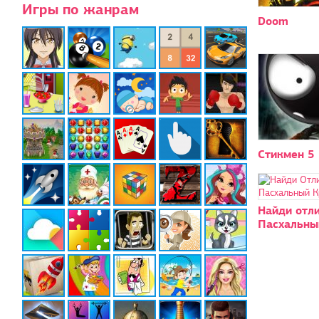
Игры по жанрам
Doom
Стикмен 5
Найди отли
Пасхальны