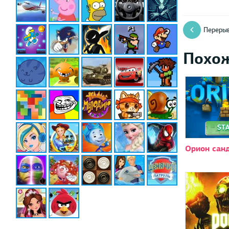
Перерыв
Похо
Орион сан