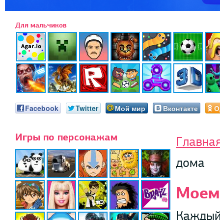
Для мальчиков
Facebook
Twitter
Мой мир
Вконтакте
О
Игры по персонажам
Главна
дома
Моем
Каждый 