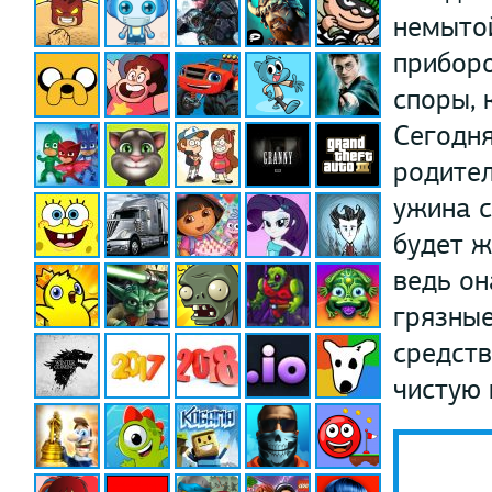
немытой
приборо
споры, 
Сегодня
родител
ужина с
будет ж
ведь он
грязные
средств
чистую 