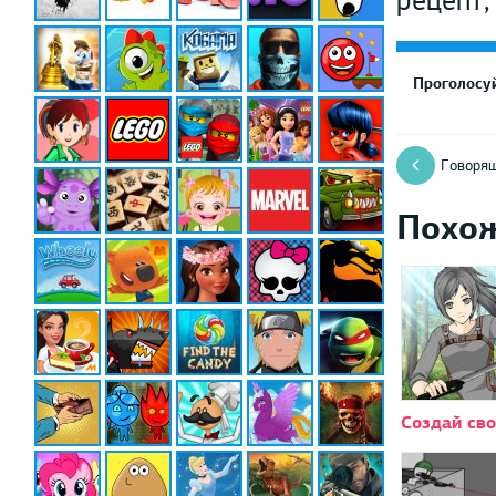
рецепт,
Проголосуй
Говорящ
Похо
Создай св