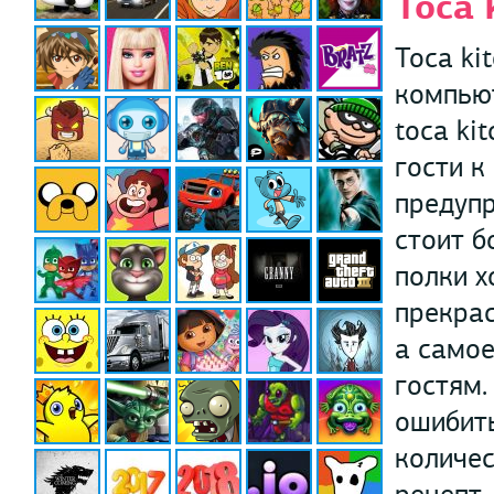
Toca 
Toca ki
компьют
toca ki
гости к
предупр
стоит б
полки х
прекрас
а самое
гостям.
ошибить
количес