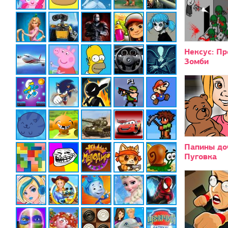
Нексус: Пр
Зомби
Папины до
Пуговка