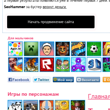
а первые результаты появляются уже в течение первых 7 дней. Е
SeoHammer
за бустер
вернут деньги.
Начать продвижение сайта
Для мальчиков
Facebook
Twitter
Мой мир
Вконтакте
О
Игры по персонажам
Главна