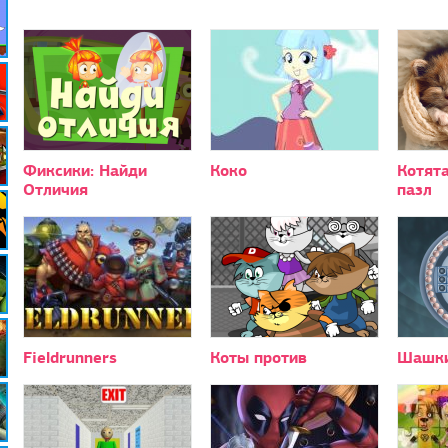
Фиксики: Найди
Коко
Котята
Отличия
пазл
Fieldrunners
Коты против
Шашки