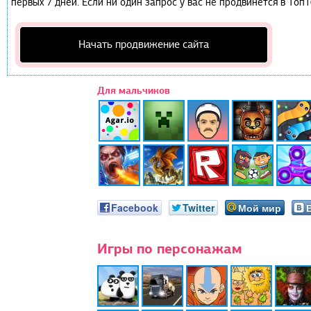
первых 7 дней. Если ни один запрос у вас не продвинется в Топ1
Начать продвижение сайта
Для мальчиков
Facebook
Twitter
Мой мир
Игры по персонажам