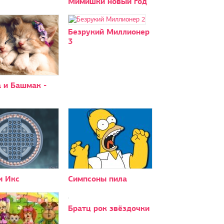
Мимишки новый год
Безрукий Миллионер
3
 и Башмак -
 Икс
Симпсоны пила
Братц рок звёздочки