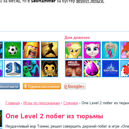
SeoHammer
0 за месяц, то в
за бустер
вернут деньги.
Для девочек
Вконтакте
Одноклассники
Google+
Главная
›
Игры по персонажам
›
Стикмен
›
One Level 2 побег из тюрь
One Level 2 побег из тюрьмы
Неудачливый вор Томми, решил совершить дерзкий побег в игре «One 