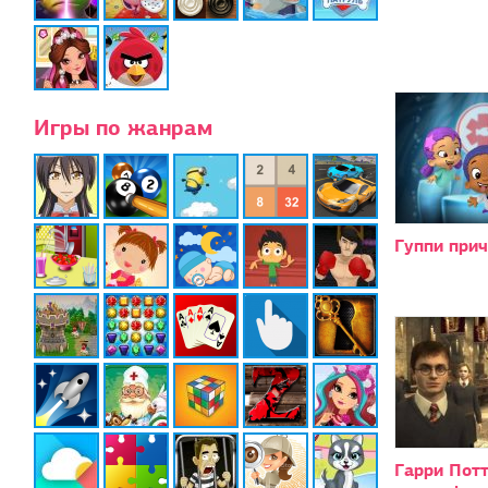
Игры по жанрам
Гуппи при
Гарри Потт