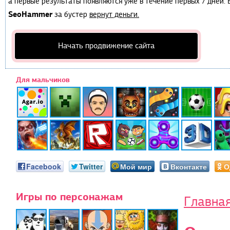
а первые результаты появляются уже в течение первых 7 дней. Е
SeoHammer
за бустер
вернут деньги.
Начать продвижение сайта
Для мальчиков
Facebook
Twitter
Мой мир
Вконтакте
О
Игры по персонажам
Главна