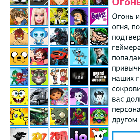
Огонь
Огонь и
огня, п
подтве
геймера
попадаю
привычн
наших 
сокрови
вас дол
персона
другом 