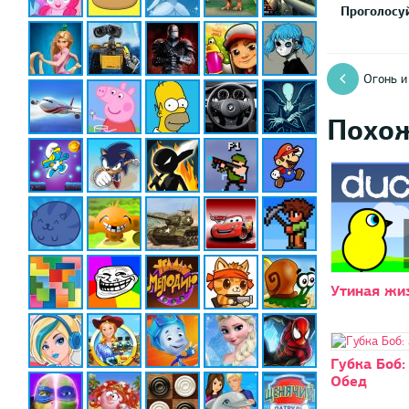
Проголосуй
Огонь и
Похо
Утиная жи
Губка Боб:
Обед