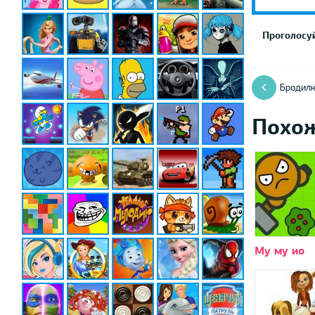
Проголосуй
Бродилк
Похо
Му му ио