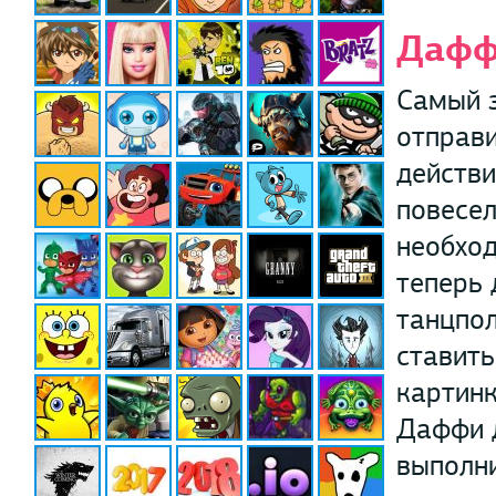
Дафф
Самый з
отправи
действ
повесел
необход
теперь 
танцпол
ставить
картин
Даффи 
выполни