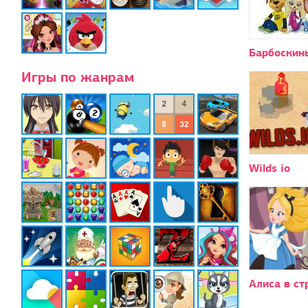
Барбоскин
Игры по жанрам
Wilds io
Алиса в ст