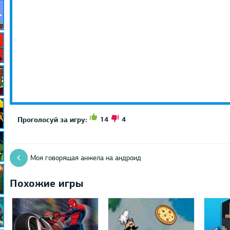
14
4
Проголосуй за игру:
Моя говорящая анжела на андроид
Похожие игры