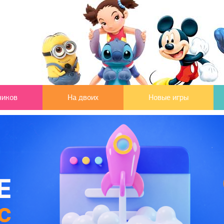
чиков
На двоих
Новые игры