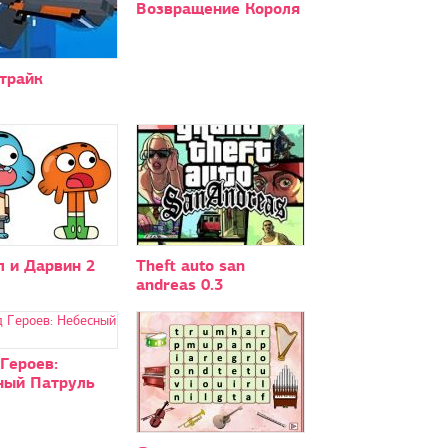
Возвращение Короля
трайк
л и Дарвин 2
Theft auto san
andreas 0.3
Героев:
ный Патруль