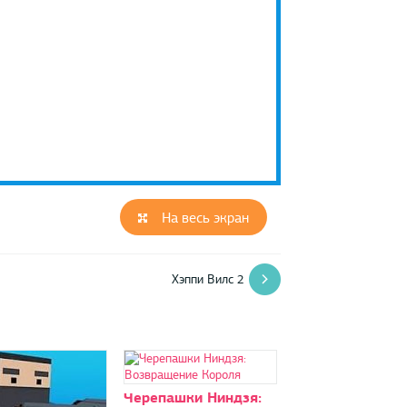
На весь экран
Хэппи Вилс 2
Черепашки Ниндзя: