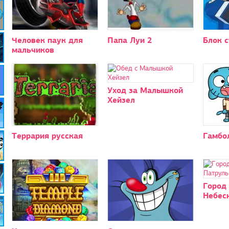
Человек паук для
Папа Луи 2
Блок с
мальчиков
Уход за Малышкой
Хейзел
Террария русская
Гамбо
Город 
Небес