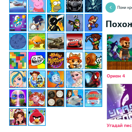
Пони кр
Похо
Орион 4
Угадай пе