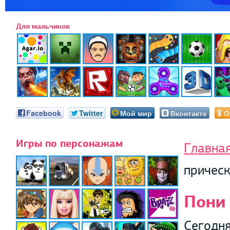
Для мальчиков
Facebook
Twitter
Мой мир
Вконтакте
О
Игры по персонажам
Главна
причес
Пони 
Сегодня