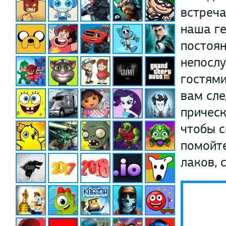
встреча
наша ге
постоян
непослу
гостями
вам сле
прическ
чтобы с
помойте
лаков, 