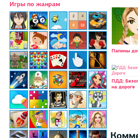
Игры по жанрам
Папины до
ПДД: Безо
на дороге
Комм