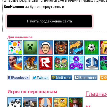
а первые результаты появляются уже в течение первых 7 дней. Е
SeoHammer
за бустер
вернут деньги.
Начать продвижение сайта
Для мальчиков
Facebook
Twitter
Мой мир
Вконтакте
О
Игры по персонажам
Главна