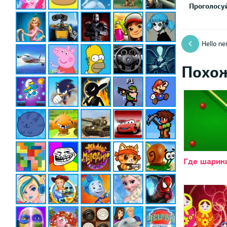
Проголосуй
Hello ne
Похо
Где шарик