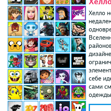
Хелл
Хелло н
недале
одновре
Вселенн
районо
дизайне
огранич
элемен
себе ид
сами см
одежды 