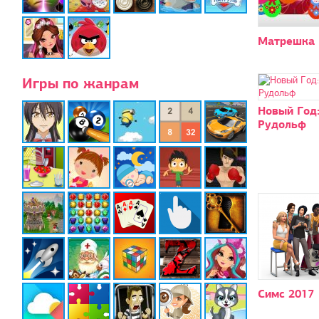
Матрешка 
Игры по жанрам
Новый Год
Рудольф
Симс 2017