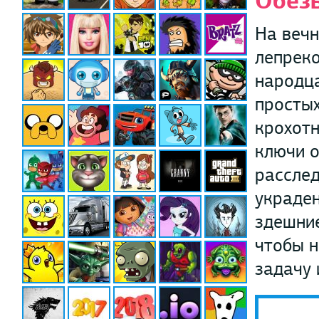
Обез
На веч
лепреко
народца
простых
крохотн
ключи о
расслед
украден
здешние
чтобы н
задачу 