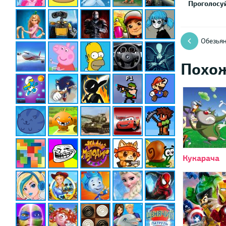
Проголосуй
Обезьян
Похо
Кукарача