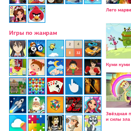
Лего марве
Игры по жанрам
Куми куми
Звёздная 
и силы зла