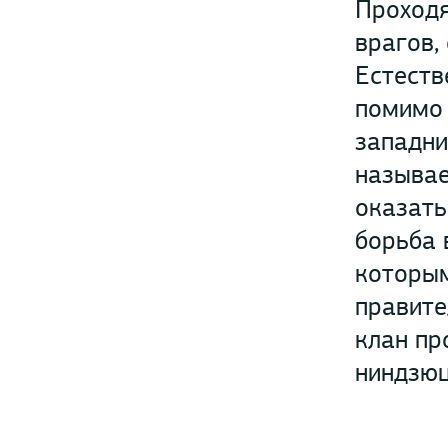
Проходя
врагов,
Естеств
помимо 
западни
называе
оказать
борьба 
которым
правите
клан пр
ниндзюц