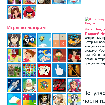
Игры по жанрам
Лего Ниндз
Падший Ни
Очередным вр
который напа
ниндзя в стра
оказался Моро
падший ниндз
встал на сторо
предав мастера
Популяр
части и