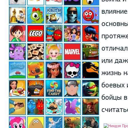
влияние
основны
протяже
отличал
или даж
жизнь н
боевых 
бойцы в
считать