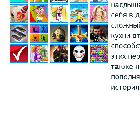
наслыша
себя в 
сложный
кухни в
способс
этих пе
также н
пополня
история