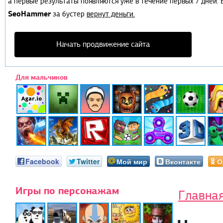
а первые результаты появляются уже в течение первых 7 дней. Е
SeoHammer
за бустер
вернут деньги.
Начать продвижение сайта
Для мальчиков
Facebook
Twitter
Мой мир
Вконтакте
О
Игры по персонажам
Главна