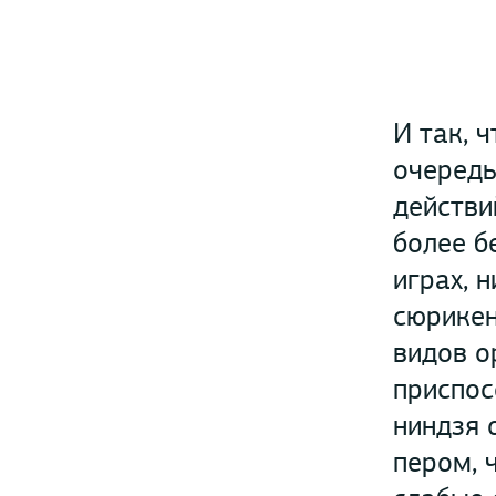
И так, 
очередь
действи
более б
играх, 
сюрикен
видов о
приспос
ниндзя 
пером, 