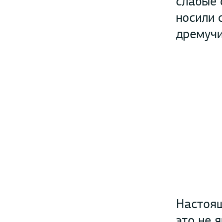
слабые 
носили 
дремучи
Настоящ
это не 