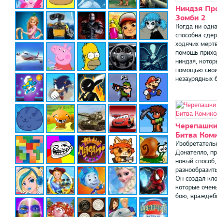
Ниндзя Пр
Зомби 2
Когда ни одн
способна сде
ходячих мертв
помощь прихо
ниндзя, котор
помощью сво
незаурядных б
Черепашки
Битва Ком
Изобретатель
Донателло, п
новый способ,
разнообразить
Он создал кло
которые очен
бою, враждебн