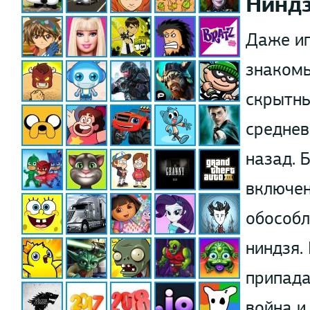
Нинд
Даже иг
знакомы
скрытны
среднев
назад. 
включен
обособл
ниндзя.
припада
война и