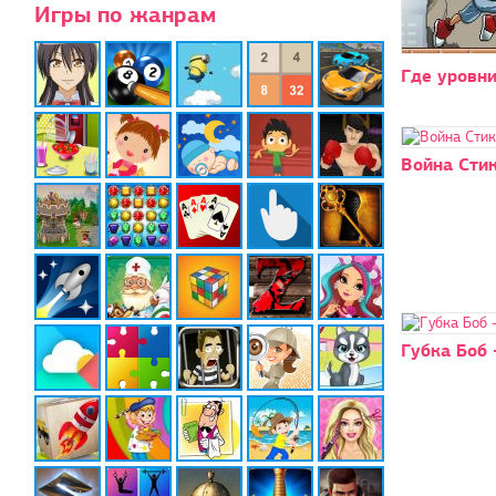
Игры по жанрам
Где уровн
Война Сти
Губка Боб 