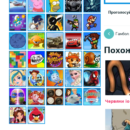
Проголосуй
Гамбол:
Похо
Червяки io 