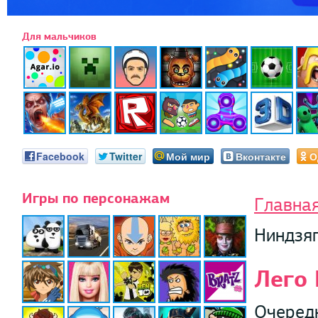
Для мальчиков
Facebook
Twitter
Мой мир
Вконтакте
О
Игры по персонажам
Главна
Ниндзяг
Лего 
Очередн