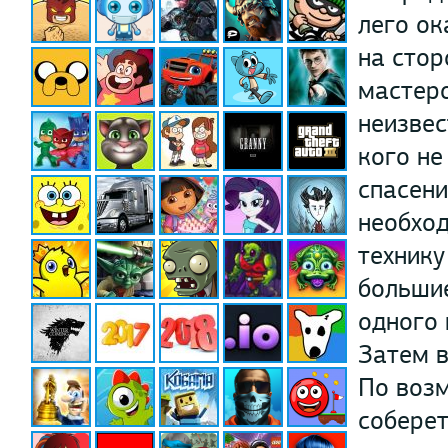
лего ок
на стор
мастеро
неизвес
кого не
спасени
необход
техник
большие
одного 
Затем в
По возм
соберет