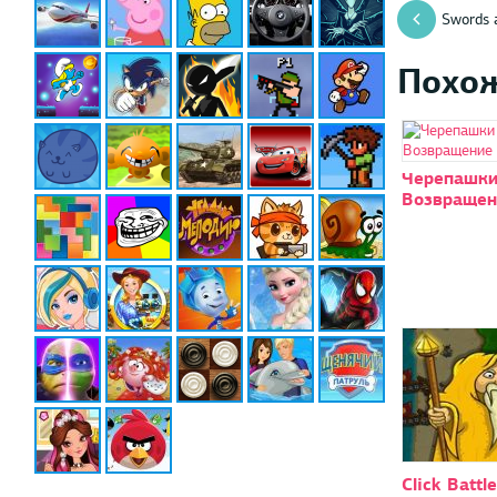
Swords 
Похо
Черепашки
Возвращен
Click Batt