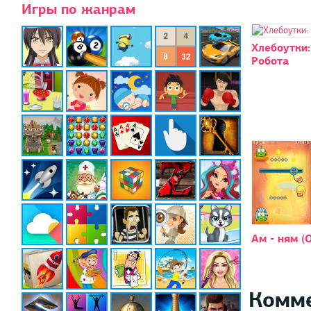
Игры по жанрам
Хлебоутки:
Робота
Ам - ням (
Комм