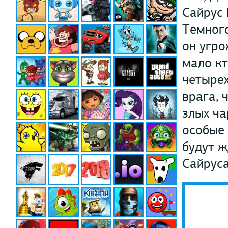
Сайрус 
Темного
он угро
мало кт
четырех
врага, 
злых ча
особые 
будут ж
Сайруса