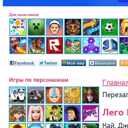
Для мальчиков
Facebook
Twitter
Мой мир
Вконтакте
О
Игры по персонажам
Главна
Переза
Лего 
Кай, Дж