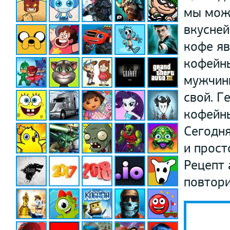
мы мож
вкусней
кофе яв
кофейны
мужчины
свой. Г
кофейны
Сегодня
и прост
Рецепт 
повтори