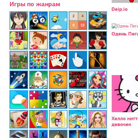
Игры по жанрам
Deip.io
Одень Пег
Хелло китт
девочек