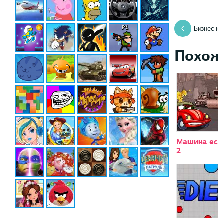
Бизнес 
Похо
Машина ес
2