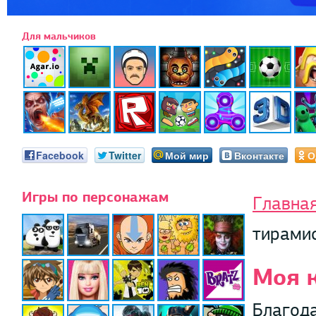
Для мальчиков
Facebook
Twitter
Мой мир
Вконтакте
О
Игры по персонажам
Главна
тирами
Моя 
Благода