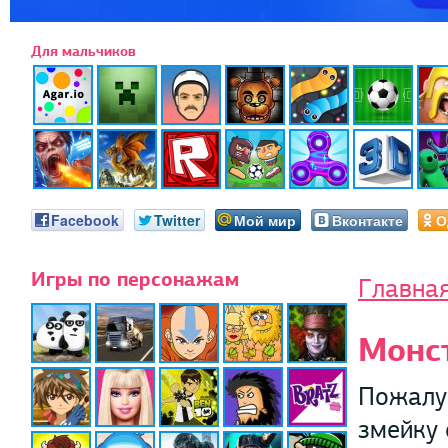
Для мальчиков
Facebook
Twitter
Мой мир
Вконтакте
О
Игры по персонажам
Главна
Монс
Пожалу
змейку 