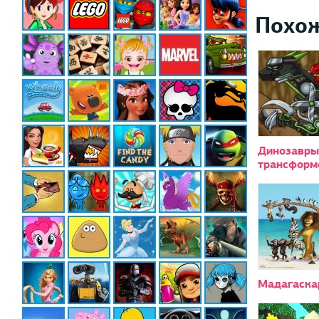
Похо
Динозавры
трансформ
Мадагаска