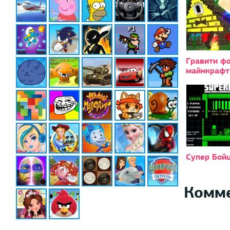
Гравити ф
майнкрафт
Супер Бой
Комм