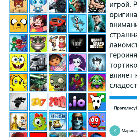
игрой. 
оригин
внимани
страшна
лакомст
героиня
тортико
влияет 
сладост
Проголосуй
Мармел