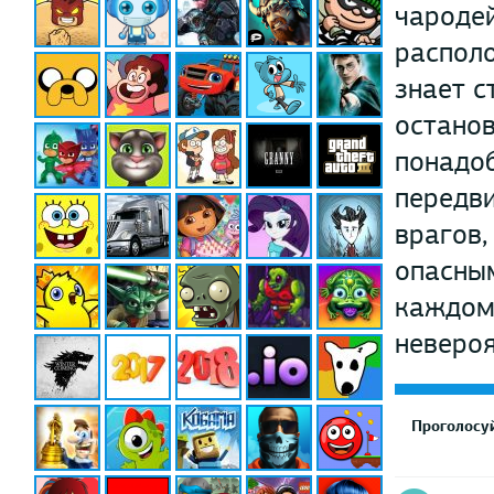
чародей
располо
знает с
останов
понадоб
передви
врагов,
опасным
каждом 
невероя
Проголосуй