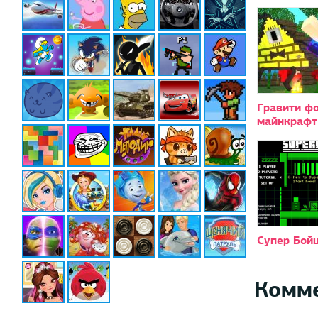
Гравити ф
майнкрафт
Супер Бой
Комм