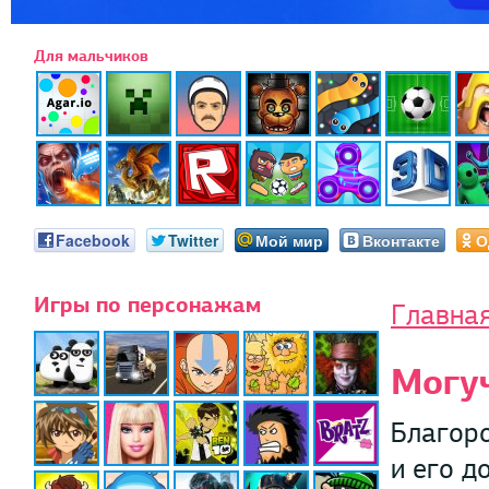
Для мальчиков
Facebook
Twitter
Мой мир
Вконтакте
О
Игры по персонажам
Главна
Могу
Благоро
и его д