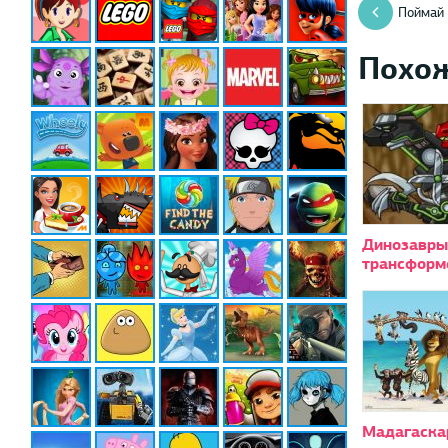
Поймай
Похо
Динозавры
трансформ
Мадагаска