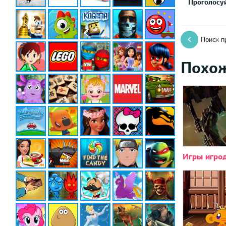
Проголосуй
Поиск п
Похо
Игры игро