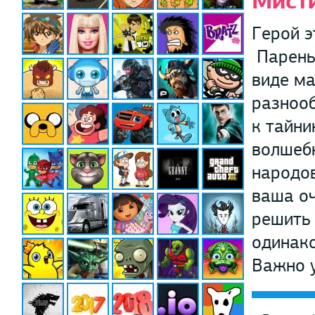
Мист
Герой э
Парень
виде ма
разнооб
к тайни
волшебн
народов
ваша оч
решить 
одинако
Важно у