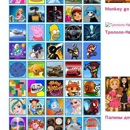
Monkey go
Трололо-Кв
Папины до