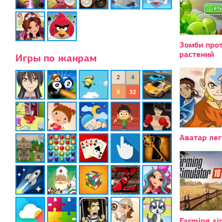
Зомби про
растений
Игры по жанрам
Аватар ле
Farming si