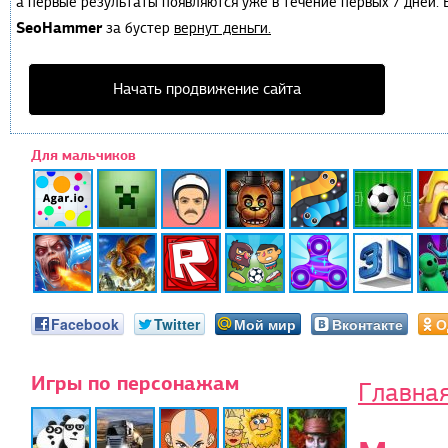
а первые результаты появляются уже в течение первых 7 дней. Е
SeoHammer
за бустер
вернут деньги.
Начать продвижение сайта
Для мальчиков
Facebook
Twitter
Мой мир
Вконтакте
О
Игры по персонажам
Главна