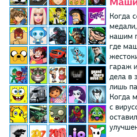
Маши
Когда с
медали,
нашим 
где маш
жестоки
гараж и
дела в 
лишь па
Когда м
с вирус
оставил
улучшен