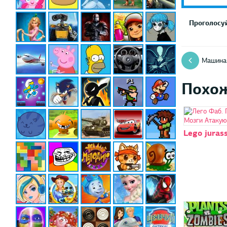
Проголосуй
Машина 
Похо
Lego jurass