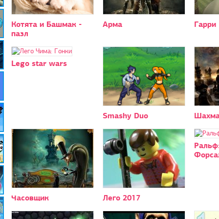
Котята и Башмак -
Арма
Гарри
пазл
Lego star wars
Smashy Duo
Шахма
Ральф
Форс
Часовщик
Лего 2017