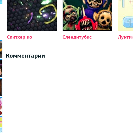
Слитхер ио
Слендитубис
Лунти
Комментарии