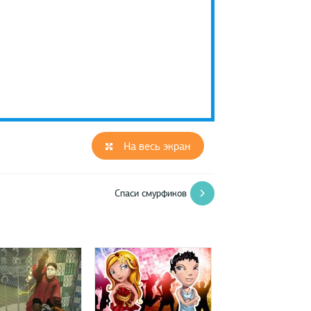
На весь экран
Спаси смурфиков