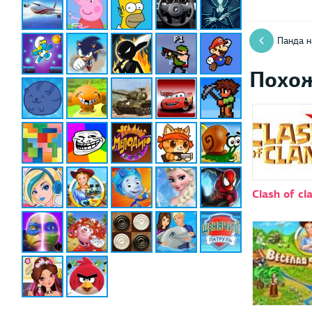
Панда н
Похо
Clash of cl