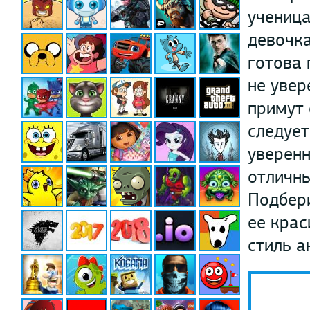
ученица
девочка
готова 
не увер
примут 
следует
уверенн
отличн
Подбери
ее крас
стиль а