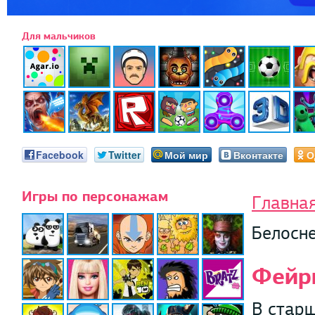
Для мальчиков
Facebook
Twitter
Мой мир
Вконтакте
О
Игры по персонажам
Главна
Белосн
Фейр
В старш