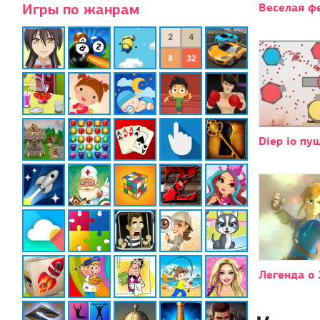
Игры по жанрам
Веселая ф
Diep io пу
Легенда о