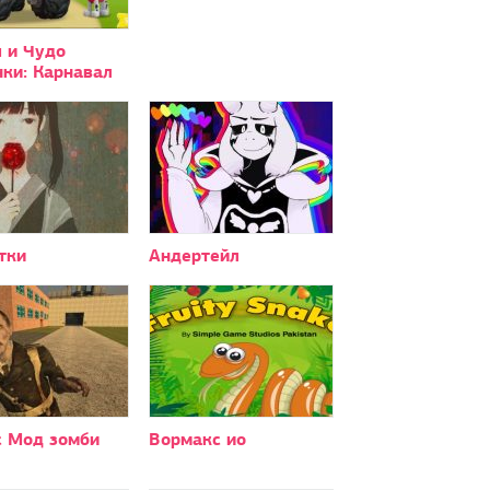
 и Чудо
ки: Карнавал
тки
Андертейл
с Мод зомби
Вормакс ио