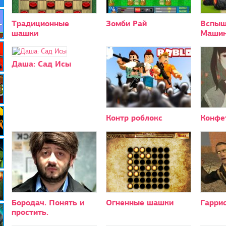
Традиционные
Зомби Рай
Вспыш
шашки
Машин
Даша: Сад Исы
Контр роблокс
Конфе
Бородач. Понять и
Огненные шашки
Гарри
простить.