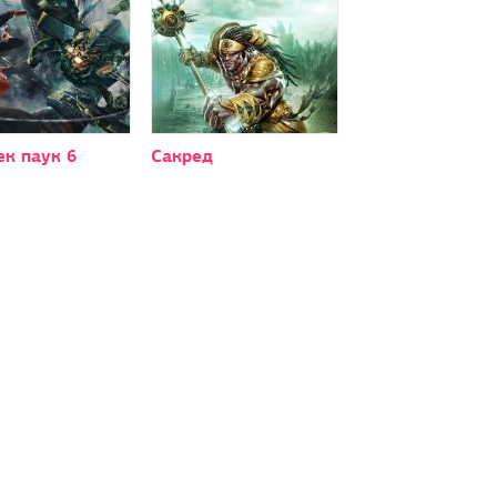
к паук 6
Сакред