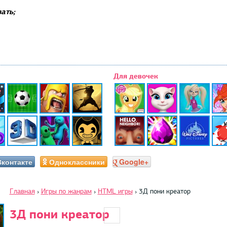
ать;
Для девочек
Вконтакте
Одноклассники
Google+
Главная
›
Игры по жанрам
›
HTML игры
›
3Д пони креатор
3Д пони креатор