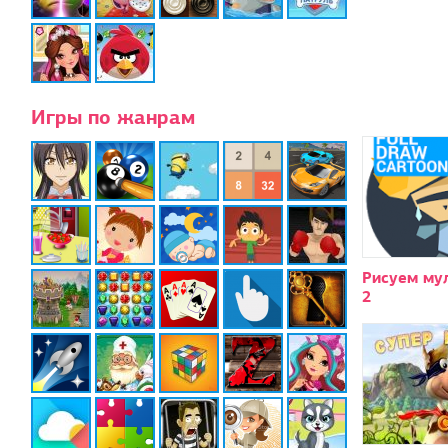
Игры по жанрам
Рисуем му
2