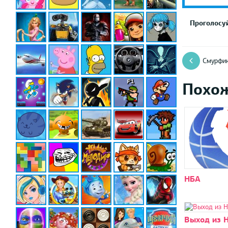
Проголосуй
Смурфик
Похо
НБА
Выход из 