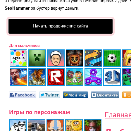
а первые результаты появляются уже в течение первых 7 дней. Е
SeoHammer
за бустер
вернут деньги.
Начать продвижение сайта
Для мальчиков
Facebook
Twitter
Мой мир
Вконтакте
О
Игры по персонажам
Главна