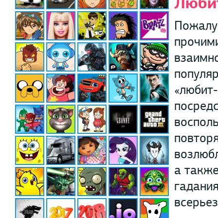
Люби
Пожалу
прочими
взаимно
популяр
«любит-
посредс
восполь
повторя
возлюбл
а также
гадания
всерьез