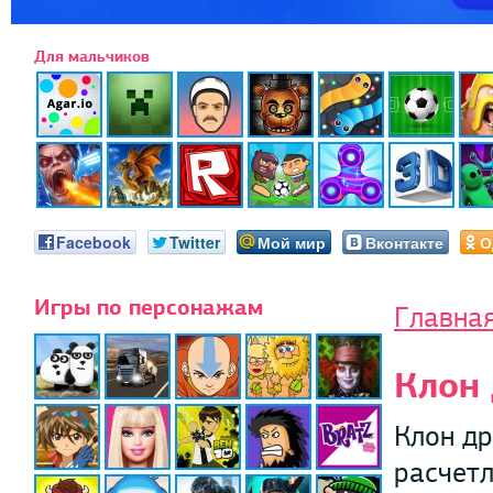
Для мальчиков
Facebook
Twitter
Мой мир
Вконтакте
О
Игры по персонажам
Главна
Клон 
Клон др
расчетл