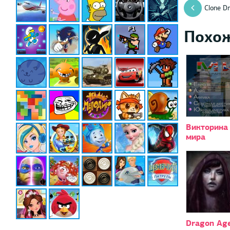
Clone D
Похо
Викторина
мира
Dragon Ag