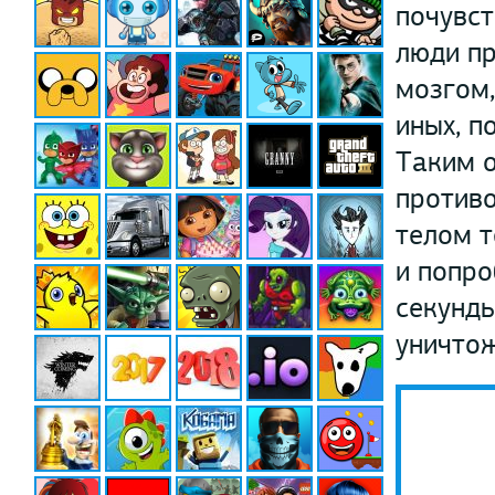
почувст
люди пр
мозгом,
иных, п
Таким о
против
телом т
и попро
секунд
уничтож