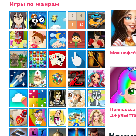
Игры по жанрам
Моя кофей
Принцесса
Джульетт
Комм