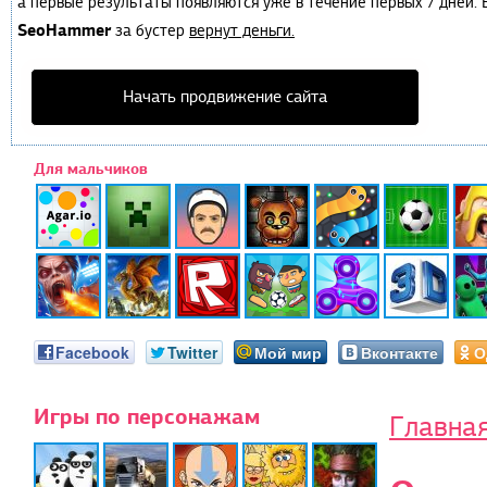
а первые результаты появляются уже в течение первых 7 дней. Е
SeoHammer
за бустер
вернут деньги.
Начать продвижение сайта
Для мальчиков
Facebook
Twitter
Мой мир
Вконтакте
О
Игры по персонажам
Главна