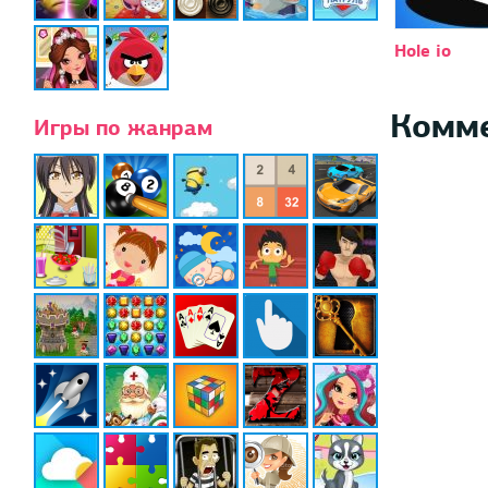
Hole io
Комм
Игры по жанрам