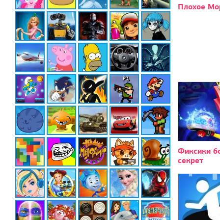
Плохое Мо
Фиксики б
секрет