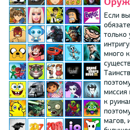
Оруж
Если вы
обязате
только 
интригу
много к
существ
Таинств
поэтому
миссия 
к руина
поэтому
магов, 