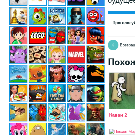
будущее
Проголосуй
Возвращ
Похо
Каваи 2