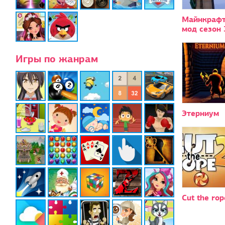
Майнкрафт
мод сезон 
Игры по жанрам
Этерниум
Cut the rop