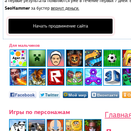
а первые результаты появляются уже в течение первых 7 дней. Е
SeoHammer
за бустер
вернут деньги.
Начать продвижение сайта
Для мальчиков
Facebook
Twitter
Мой мир
Вконтакте
О
Игры по персонажам
Главна