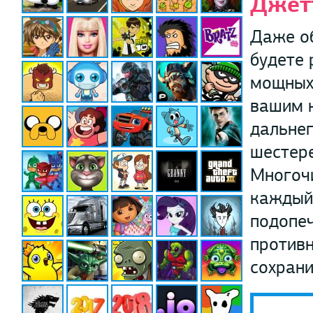
Джет
Даже об
будете 
мощных 
вашим 
дальнег
шестере
Многочи
каждый 
подопеч
противн
сохрани