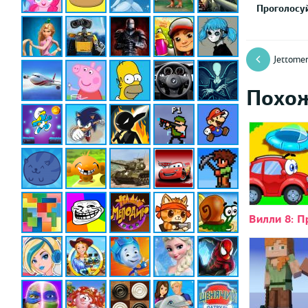
Проголосуй
Jettome
Похо
Вилли 8: 