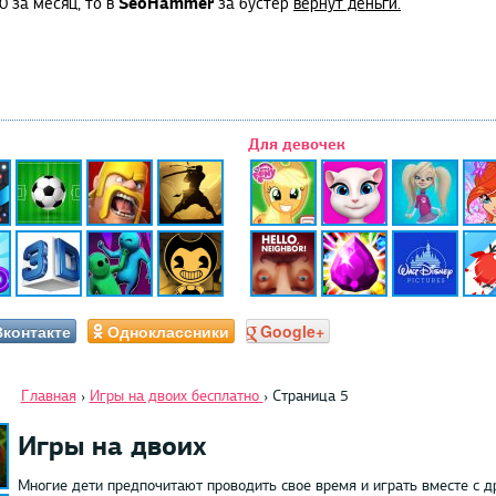
SeoHammer
0 за месяц, то в
за бустер
вернут деньги.
Для девочек
Вконтакте
Одноклассники
Google+
Главная
›
Игры на двоих бесплатно
›
Страница 5
Игры на двоих
Многие дети предпочитают проводить свое время и играть вместе с д