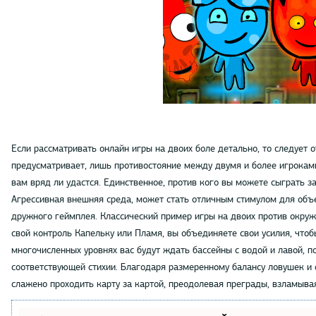
Если рассматривать онлайн игры на двоих боле детально, то следует о
предусматривает, лишь противостояние между двумя и более игроками
вам вряд ли удастся. Единственное, против кого вы можете сыграть за
Агрессивная внешняя среда, может стать отличным стимулом для объ
дружного геймплея. Классический пример игры на двоих против окру
свой контроль Капельку или Пламя, вы объединяете свои усилия, чтоб
многочисленных уровнях вас будут ждать бассейны с водой и лавой, п
соответствующей стихии. Благодаря размеренному балансу ловушек и 
слажено проходить карту за картой, преодолевая преграды, взламыва