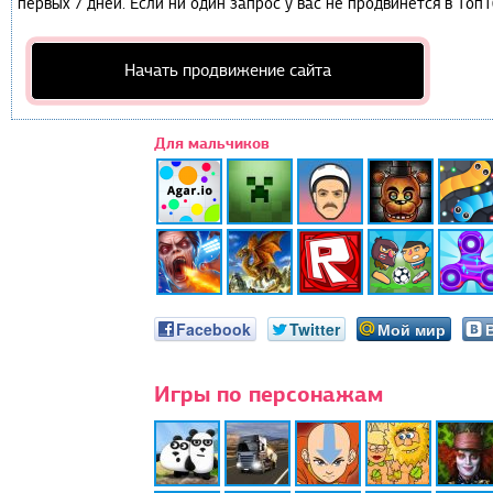
первых 7 дней. Если ни один запрос у вас не продвинется в Топ1
Начать продвижение сайта
Для мальчиков
Facebook
Twitter
Мой мир
Игры по персонажам