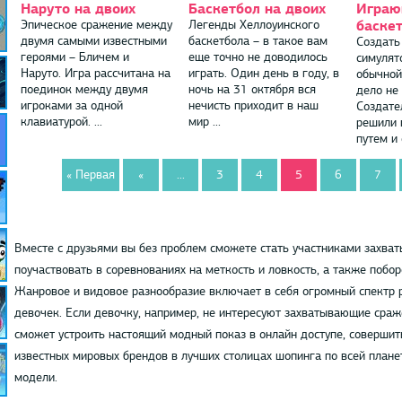
Наруто на двоих
Баскетбол на двоих
Играю
баске
Эпическое сражение между
Легенды Хеллоуинского
двумя самыми известными
баскетбола – в такое вам
Создать
героями – Бличем и
еще точно не доводилось
симулят
Наруто. Игра рассчитана на
играть. Один день в году, в
обычной
поединок между двумя
ночь на 31 октября вся
дело не 
игроками за одной
нечисть приходит в наш
Создате
клавиатурой. ...
мир ...
решили 
путем и 
« Первая
«
...
3
4
5
6
7
Вместе с друзьями вы без проблем сможете стать участниками захва
поучаствовать в соревнованиях на меткость и ловкость, а также побор
Жанровое и видовое разнообразие включает в себя огромный спектр р
девочек. Если девочку, например, не интересуют захватывающие сраже
сможет устроить настоящий модный показ в онлайн доступе, соверши
известных мировых брендов в лучших столицах шопинга по всей плане
модели.