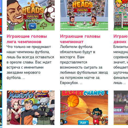
Играющие головы
Играющие головы
Играю
лига чемпионов
чемпионат
двоих
Что только не придумают
Любители футбола
Близить
наши чемпионы футбола,
обязательно будут в
междуна
лишь бы всегда оставаться
восторге. Вам
соревнов
в ореоле славы. Вас ждет
представляется
значит, 
встреча с именитыми
возможность сыграть за
обещает
звездами мирового
любимых футбольных звезд
шуточны
футбола. ...
на потрясном матче за
финальн
Еврокубок. ...
лишь ...