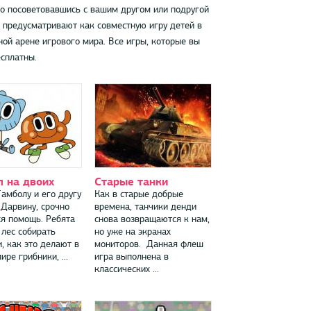
ко посоветовавшись с вашим другом или подругой
х предусматривают как совместную игру детей в
ной арене игрового мира. Все игры, которые вы
бесплатны.
л на двоих
Старые танки
Гамболу и его другу
Как в старые добрые
 Дарвину, срочно
времена, танчики денди
ся помощь. Ребята
снова возвращаются к нам,
 лес собирать
но уже на экранах
, как это делают в
мониторов. Данная флеш
ре грибники, ...
игра выполнена в
классических ...