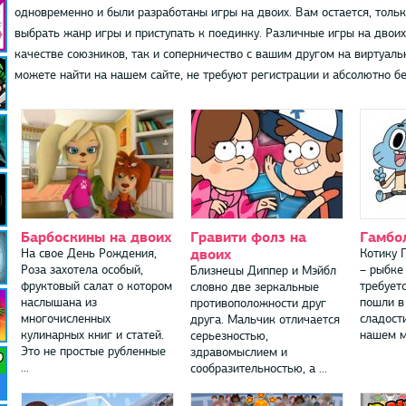
одновременно и были разработаны игры на двоих. Вам остается, толь
выбрать жанр игры и приступать к поединку. Различные игры на двои
качестве союзников, так и соперничество с вашим другом на виртуаль
можете найти на нашем сайте, не требуют регистрации и абсолютно 
Барбоскины на двоих
Гравити фолз на
Гамбо
двоих
На свое День Рождения,
Котику 
Роза захотела особый,
– рыбке
Близнецы Диппер и Мэйбл
фруктовый салат о котором
требует
словно две зеркальные
наслышана из
пошли в
противоположности друг
многочисленных
сладости
друга. Мальчик отличается
кулинарных книг и статей.
нашем ми
серьезностью,
Это не простые рубленные
здравомыслием и
...
сообразительностью, а ...