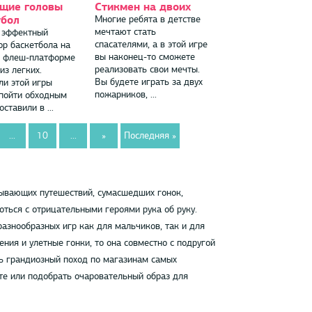
щие головы
Стикмен на двоих
тбол
Многие ребята в детстве
мечтают стать
 эффектный
спасателями, а в этой игре
ор баскетбола на
вы наконец-то сможете
 флеш-платформе
реализовать свои мечты.
из легких.
Вы будете играть за двух
ли этой игры
пожарников, ...
пойти обходным
оставили в ...
...
10
...
»
Последняя »
тывающих путешествий, сумасшедших гонок,
оться с отрицательными героями рука об руку.
азнообразных игр как для мальчиков, так и для
ния и улетные гонки, то она совместно с подругой
ть грандиозный поход по магазинам самых
те или подобрать очаровательный образ для