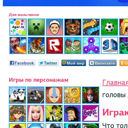
Для мальчиков
Facebook
Twitter
Мой мир
Вконтакте
О
Игры по персонажам
Главна
головы 
Игра
Что тол