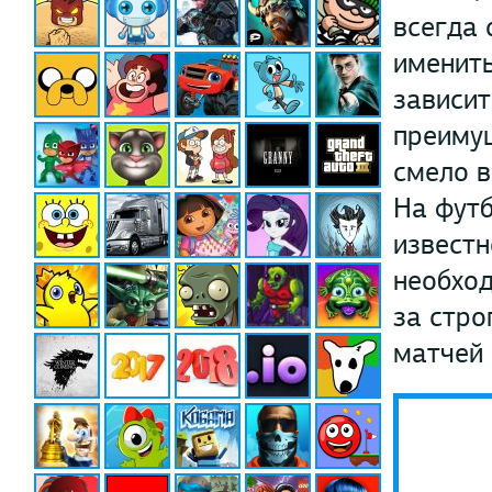
всегда 
именит
зависит
преимущ
смело в
На футб
известн
необход
за стро
матчей 