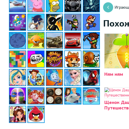
Играющи
Похо
Ням ням
Щенок Даш
Путешеств