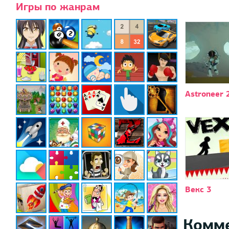
Игры по жанрам
Astroneer 
Векс 3
Комм