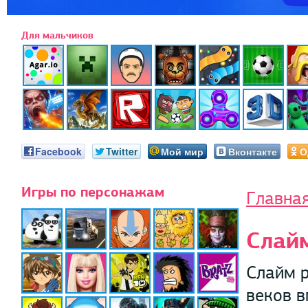
Для мальчиков
Facebook
Twitter
Мой мир
Вконтакте
О
Игры по персонажам
Главна
Слай
Слайм р
веков в