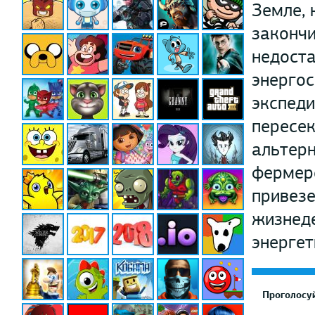
Земле, 
закончи
недоста
энергос
экспеди
пересек
альтерн
фермеро
привезе
жизнед
энергет
Проголосуй