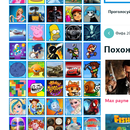
Проголосуй
Фифа 2
Похо
Max payne