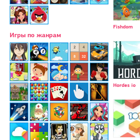
Fishdom
Игры по жанрам
Hordes io