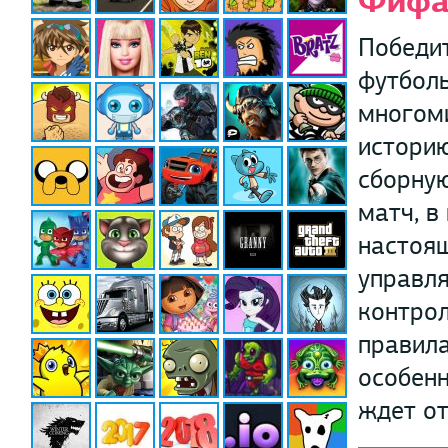
Фифа
Победит
футболь
многоми
историю
сборную
матч, в
настоящ
управля
контрол
правила
особенн
ждет от