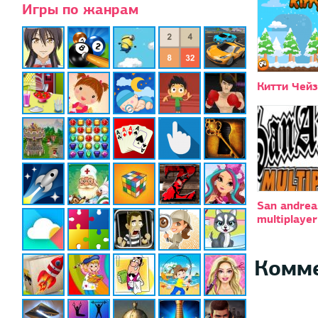
Игры по жанрам
Китти Чейз
San andrea
multiplayer
Комм