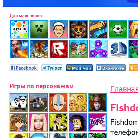
Для мальчиков
Facebook
Twitter
Мой мир
Вконтакте
О
Игры по персонажам
Главна
Fishd
Fishdom
телефон