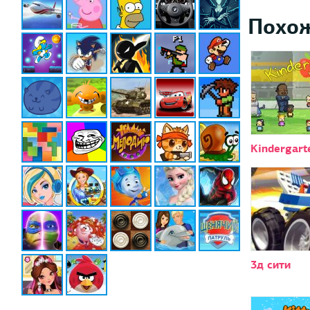
Похо
Kindergart
3д сити