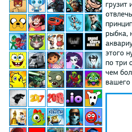
грузит 
отвлечь
принцип
рыбка, 
аквариу
этого н
по три 
чем бол
вашего