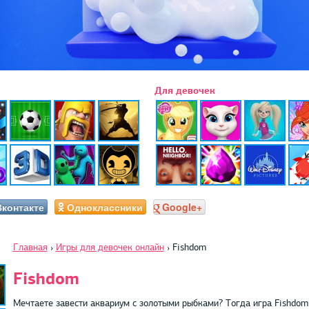
Для девочек
Вконтакте
Одноклассники
Google+
Главная
›
Игры для девочек онлайн
›
Fishdom
Fishdom
Мечтаете завести аквариум с золотыми рыбками? Тогда игра Fishdom 