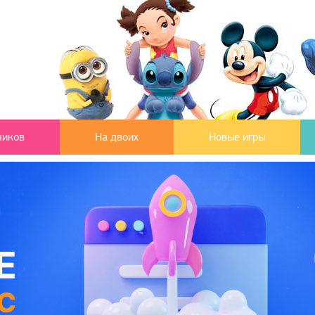
чиков
На двоих
Новые игры