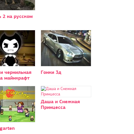
 2 на русском
 и чернильная
Гонки 3д
а майнкрафт
Даша и Снежная
Принцесса
garten