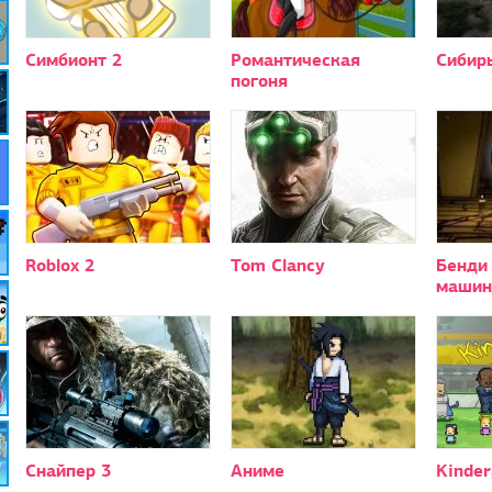
Симбионт 2
Романтическая
Сибирь
погоня
Roblox 2
Tom Clancy
Бенди
машин
Снайпер 3
Аниме
Kinder