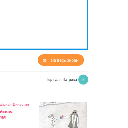
На весь экран
Торт для Патрика
йская
тия