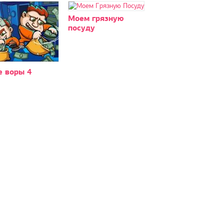
Моем грязную
посуду
е воры 4