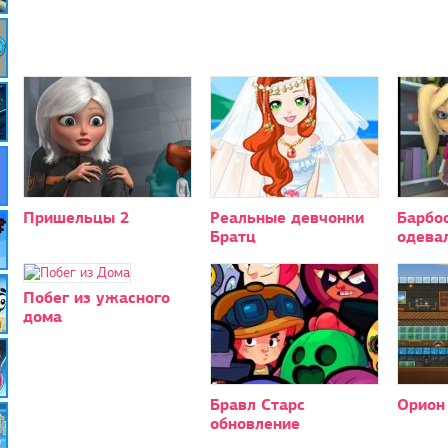
Пришельцы 2
Реальные девчонки
Барбо
Братц
одева
Побег из ужасного
дома
Бравл Старс
Орион
обновление