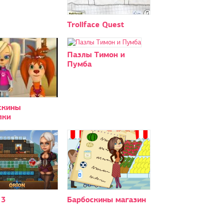
Trollface Quest
Пазлы Тимон и
Пумба
скины
лки
 3
Барбоскины магазин