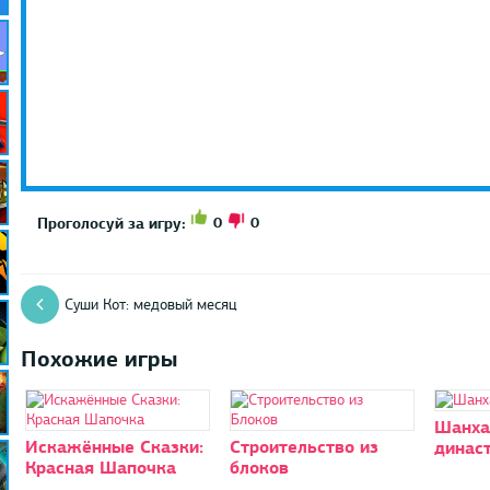
0
0
Проголосуй за игру:
Суши Кот: медовый месяц
Похожие игры
Шанха
Искажённые Сказки:
Строительство из
динас
Красная Шапочка
блоков