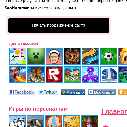
а первые результаты появляются уже в течение первых 7 дней. Е
SeoHammer
за бустер
вернут деньги.
Начать продвижение сайта
Для мальчиков
Facebook
Twitter
Мой мир
Вконтакте
О
Игры по персонажам
Главна