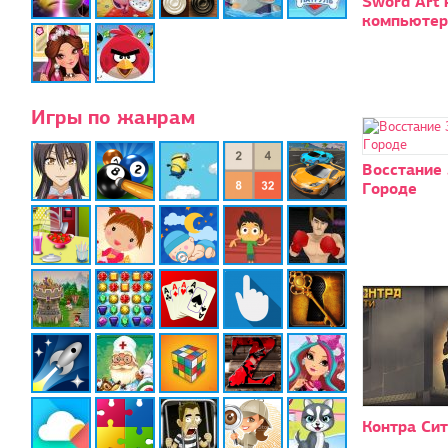
Sword Art 
компьютер
Игры по жанрам
Восстание
Городе
Контра Си