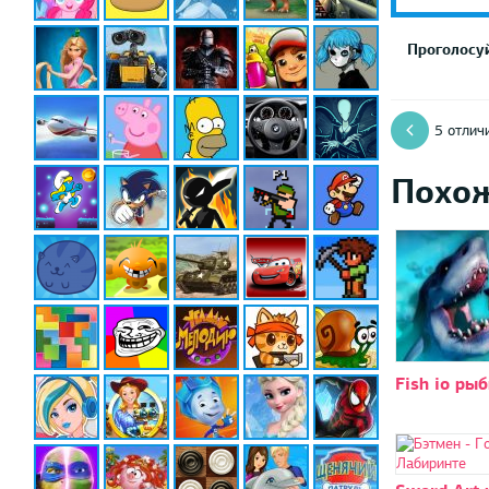
Проголосуй
5 отлич
Похо
Fish io ры