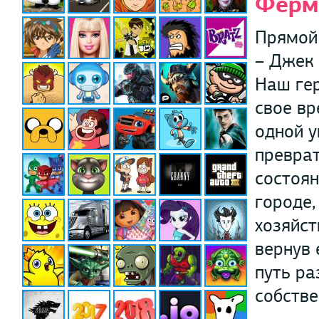
Ферм
Прямой 
– Джек 
Наш гер
свое вр
одной у
преврат
состоян
городе,
хозяйст
вернув 
путь ра
собстве