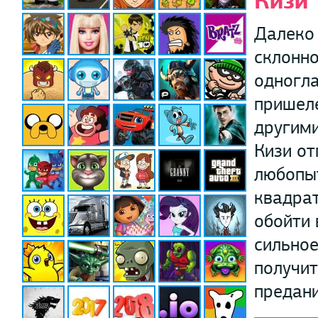
Кизи
Далеко 
склонно
одногла
пришеле
другими
Кизи от
любопыт
квадрат
обойти 
сильное
получит
предани