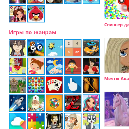
Спиннер д
Игры по жанрам
Мечты Ава