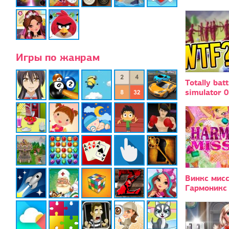
Игры по жанрам
Totally batt
simulator 0
Винкс мис
Гармоникс