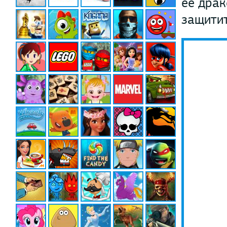
ее драк
защитит