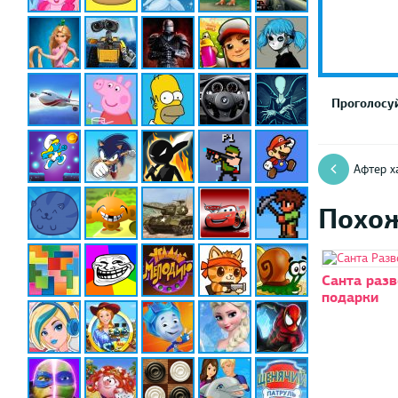
Проголосуй
Афтер х
Похо
Санта разв
подарки