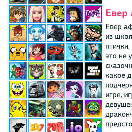
Евер
Евер аф
из школ
птички,
это не 
сказочн
какое 
подчерк
игре, и
девушек
драконч
предсто