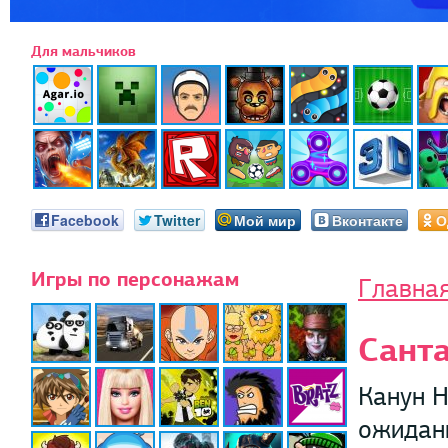
Для мальчиков
Facebook
Twitter
Мой мир
Вконтакте
О
Игры по персонажам
Главна
Санта
Канун Н
ожидан