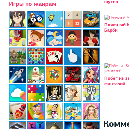
шутер
Игры по жанрам
Пляжный 
Барби
Побег из з
фантазий
Комм