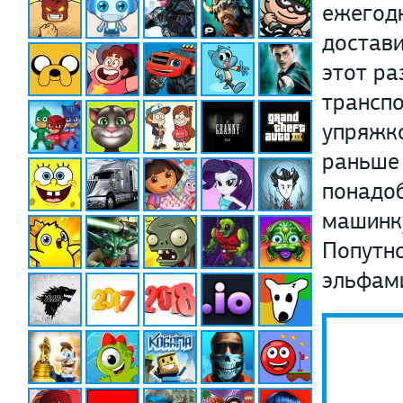
ежегодн
достави
этот ра
транспо
упряжко
раньше 
понадоб
машинку
Попутно
эльфам