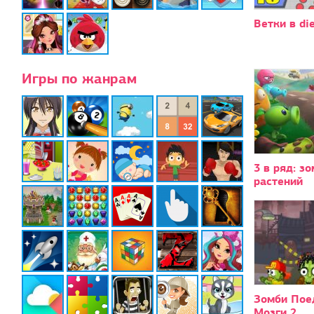
Ветки в die
Игры по жанрам
3 в ряд: з
растений
Зомби Пое
Мозги 2