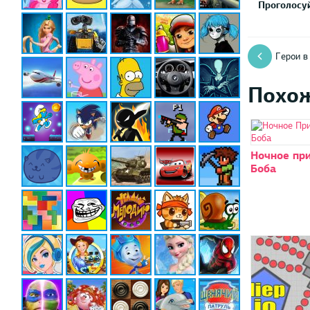
Проголосуй
Герои в
Похо
Ночное пр
Боба