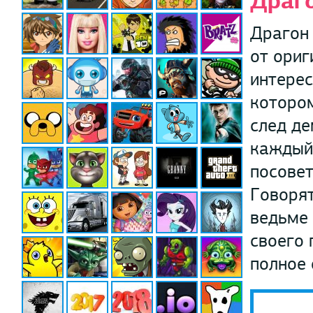
Драг
Драгон 
от ориг
интерес
которо
след де
каждый 
посовет
Говорят
ведьме 
своего 
полное 