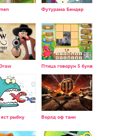
men
Футурама Бендер
 Draw
Птица говорун 5 букв
 ест рыбку
Ворлд оф танк