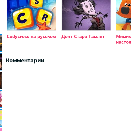
Codycross на русском
Донт Старв Гамлет
Мими
насто
Комментарии