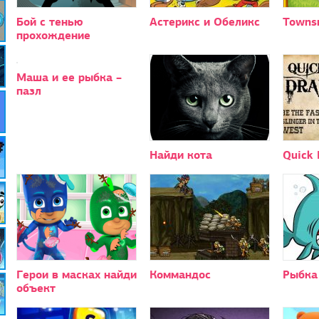
Бой с тенью
Астерикс и Обеликс
Towns
прохождение
Маша и ее рыбка –
пазл
Найди кота
Quick
Герои в масках найди
Коммандос
Рыбка
объект