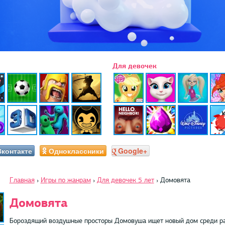
Для девочек
Вконтакте
Одноклассники
Google+
Главная
›
Игры по жанрам
›
Для девочек 5 лет
›
Домовята
Домовята
Бороздящий воздушные просторы Домовуша ищет новый дом среди рай