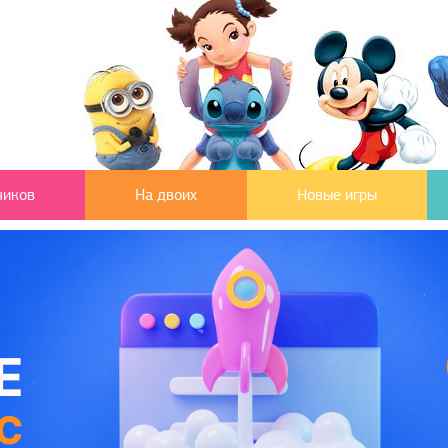
чиков
На двоих
Новые игры