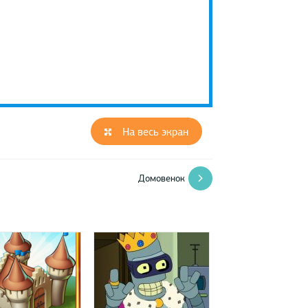
На весь экран
Домовенок