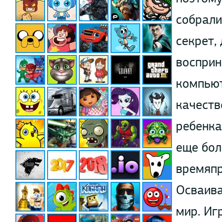
собрали
секрет,
восприн
компьют
качеств
ребенка
еще бол
времяпр
Осваива
мир. Иг