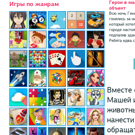
Герои в ма
Игры по жанрам
объект
Всю ночь Гек
гонялись за н
который хотел
городе насто
подпалив зда
Ребята едва см
Вместе 
Машей и
животны
нанести
обращат