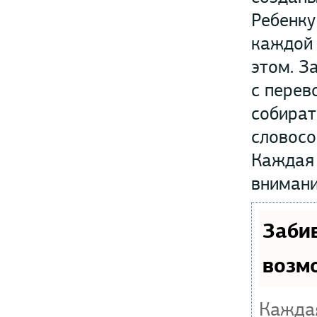
Ребенку
каждой 
этом. З
с перев
собират
словосо
Каждая 
внимани
Заби
возм
Каждая