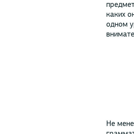
предмет
каких о
одном у
внимате
Не мене
граммат