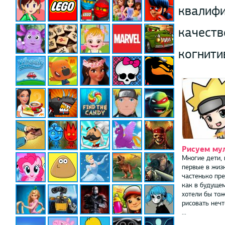
квалифи
качеств
когнити
Рисуем му
Многие дети,
первые в жиз
частенько пр
как в будуще
хотели бы тож
рисовать нечт
...