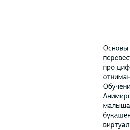
Основы 
перевес
про циф
отниман
Обучени
Анимиро
малыша 
букашек
виртуал