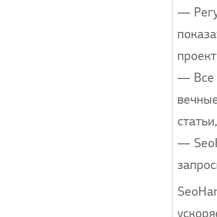
— Регу
показа
проект
— Все 
вечные
статьи
— SeoH
запрос
SeoHa
ускоря