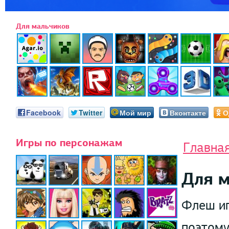
Для мальчиков
Facebook
Twitter
Мой мир
Вконтакте
О
Игры по персонажам
Главна
Для 
Флеш иг
поэтому