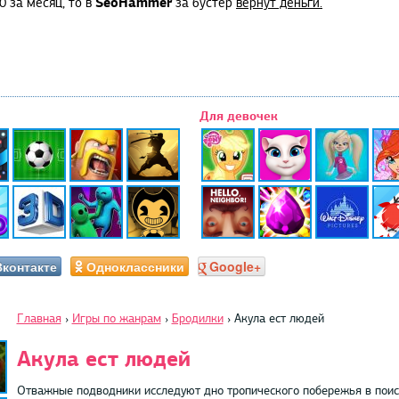
SeoHammer
0 за месяц, то в
за бустер
вернут деньги.
Для девочек
Вконтакте
Одноклассники
Google+
Главная
›
Игры по жанрам
›
Бродилки
›
Акула ест людей
Акула ест людей
Отважные подводники исследуют дно тропического побережья в поис