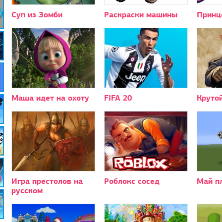
Суп из Зомби
Раскраски машины
Принц
Маша идет на охоту
FIFA 20
Крутой
Игра престолов на
Роблокс сосед
Май п
русском