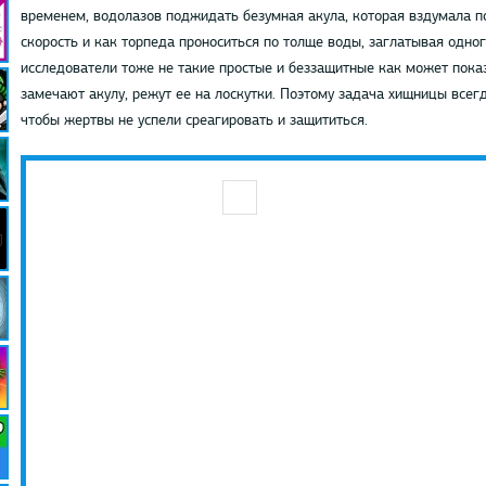
временем, водолазов поджидать безумная акула, которая вздумала п
скорость и как торпеда проноситься по толще воды, заглатывая одног
исследователи тоже не такие простые и беззащитные как может пока
замечают акулу, режут ее на лоскутки. Поэтому задача хищницы всегд
чтобы жертвы не успели среагировать и защититься.