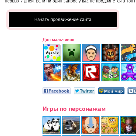
первых 7 дней. Если ни один запрос у вас не продвинется в Топ1
Начать продвижение сайта
Для мальчиков
Facebook
Twitter
Мой мир
Игры по персонажам