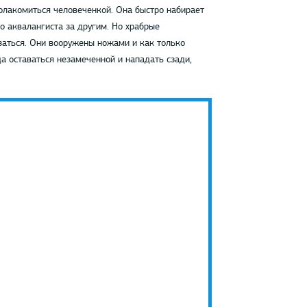
олакомиться человеченкой. Она быстро набирает
о аквалангиста за другим. Но храбрые
заться. Они вооружены ножами и как только
а оставаться незамеченной и нападать сзади,