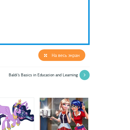
На весь экран
Baldi’s Basics in Education and Learning