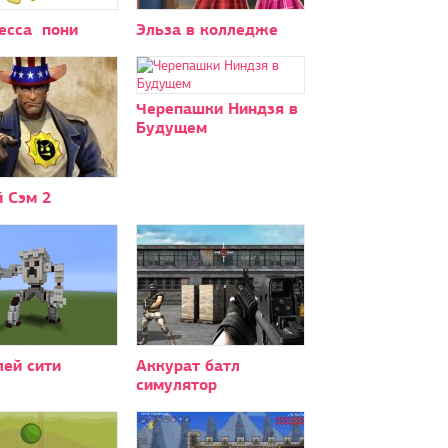
есса пони
Эльза в колледже
Черепашки Ниндзя в
Будущем
 Сэм 2
лей сити
Аккурат батл
симулятор