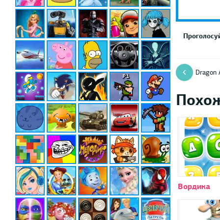
Проголосуй
Dragon 
Похо
Вордика