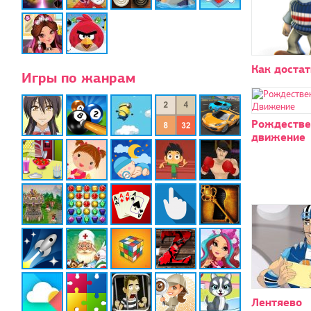
Как достат
Игры по жанрам
Рождестве
движение
Лентяево