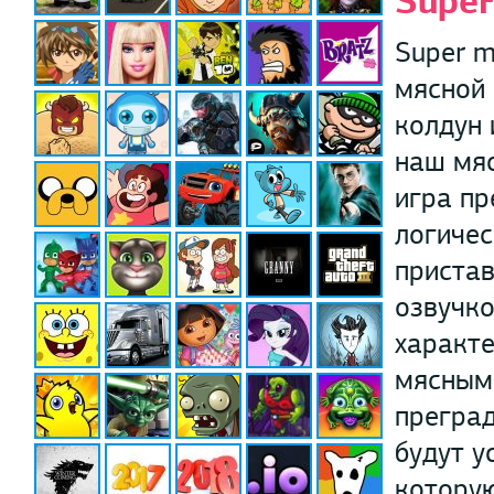
Super
Super m
мясной 
колдун 
наш мяс
игра пр
логичес
пристав
озвучко
характе
мясным 
преград
будут у
которую