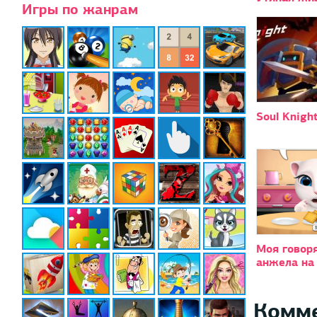
Игры по жанрам
Soul Knight
Моя говор
анжела на
Комм