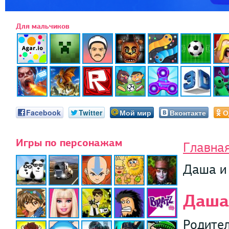
Для мальчиков
Facebook
Twitter
Мой мир
Вконтакте
О
Игры по персонажам
Главна
Даша и
Даша
Родител