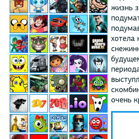
жизнь з
подумат
подумав
хотела 
снежинк
будущем
периода
выступл
скомбин
очень к