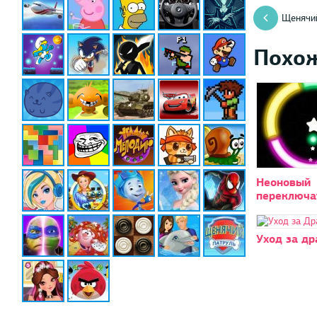
Щенячий
Похо
Неоновый
переключа
Уход за д