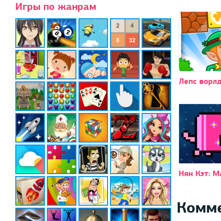
Игры по жанрам
Лепс ворл
Нян Кэт: 
Комм