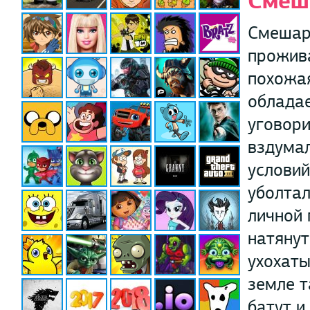
Смеш
Смешар
прожив
похожая
облада
уговори
вздумал
условий
уболтал
личной 
натянут
ухохаты
земле 
батут и