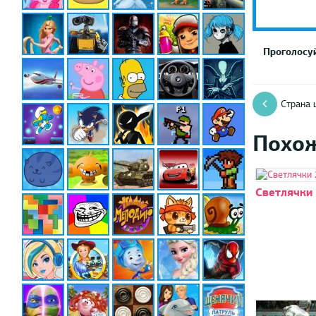
Проголосуй
Страна 
Похо
Светлячки