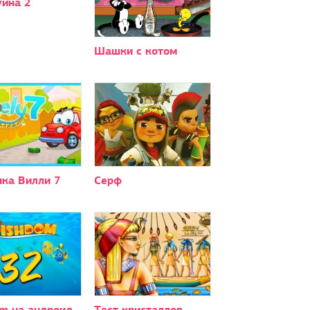
уина 2
Шашки с котом
ка Вилли 7
Серф
om на андроид
Тест кристаллов