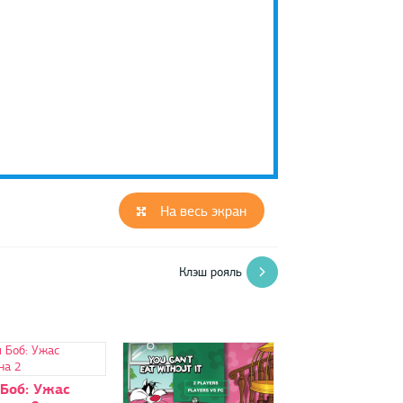
На весь экран
Клэш рояль
 Боб: Ужас