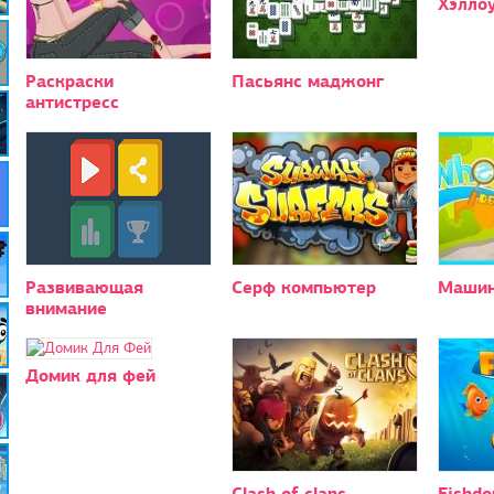
Хэлло
Раскраски
Пасьянс маджонг
антистресс
Развивающая
Серф компьютер
Машин
внимание
Домик для фей
Clash of clans
Fishd